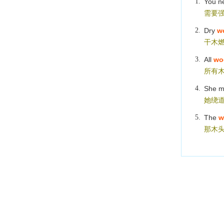
1.
You n
需要
2.
Dry
w
干木
3.
All
wo
所有
4.
She ma
她绕
5.
The
w
那木