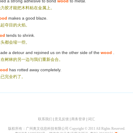
eed a strong adhesive to bond
wood
to metal.
强力胶才能把木料粘在金属上。
ood
makes a good blaze.
燃起夺目的火焰。
od
tends to shrink.
木头都会缩一些。
de a detour and rejoined us on the other side of the
wood
.
道在树林的另一边与我们重新会合。
ood
has rotted away completely.
头已完全朽了。
联系我们
|
意见反馈
|
商务登录
|
词汇
版权所有：广州奥文信息科技有限公司 Copyright © 2011 All Rights Reserved.