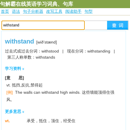
句解霸在线英语学习词典、句库
首页
语法
句子分析器
改写工具
阅读助手
句型
withstand
[wið'stænd]
过去式或过去分词：withstood | 现在分词：withstanding |
第三人称单数：withstands
学习资料
[意 思]
vt. 抵挡,反抗,禁得起
[例]
The walls can withstand high winds. 这些墙能顶得住强
风。
更多意思
vt.
承受，抵住，顶住，经受住