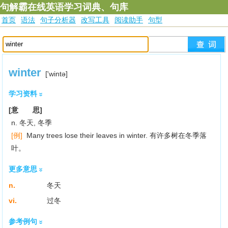
句解霸在线英语学习词典、句库
首页
语法
句子分析器
改写工具
阅读助手
句型
winter
['wintә]
学习资料
[意 思]
n. 冬天, 冬季
[例]
Many trees lose their leaves in winter. 有许多树在冬季落
叶。
更多意思
n.
冬天
vi.
过冬
参考例句