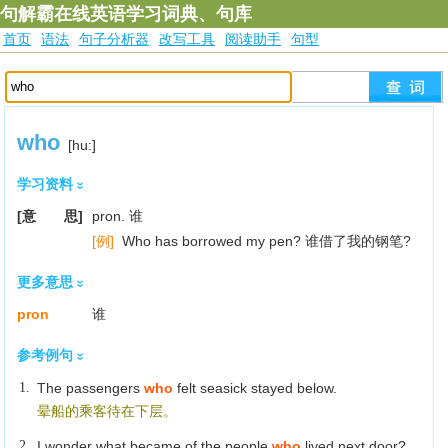
句解霸在线英语学习词典、句库
首页
语法
句子分析器
改写工具
阅读助手
句型
who
[hu:]
学习资料
[意 思]
pron. 谁
[例]
Who has borrowed my pen? 谁借了我的钢笔?
更多意思
pron
谁
参考例句
1.
The passengers
who
felt seasick stayed below.
晕船的乘客待在下层。
2.
I wonder what became of the people
who
lived next door?