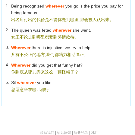
1.
Being recognized
wherever
you go is the price you pay for
being famous.
出名所付出的代价是不管你走到哪里,都会被人认出来。
2.
The queen was feted
wherever
she went.
女王不论走到哪里都受到盛情款待。
3.
Wherever
there is injustice, we try to help.
凡有不公正的地方,我们都竭力相助匡正。
4.
Wherever
did you get that funny hat?
你到底从哪儿弄来这么一顶怪帽子？
5.
Sit
wherever
you like.
您愿意坐在哪儿都行。
联系我们
|
意见反馈
|
商务登录
|
词汇