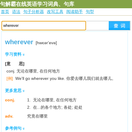
句解霸在线英语学习词典、句库
首页
语法
句子分析器
改写工具
阅读助手
句型
wherever
[hwєәr'evә]
学习资料
[意 思]
conj. 无论在哪里, 在任何地方
[例]
We'll go wherever you like. 你爱去哪儿我们就去哪儿。
更多意思
conj.
1. 无论在哪里, 在任何地方
2. 在...的各个地方; 各处; 处处
adv.
究竟在哪里
参考例句