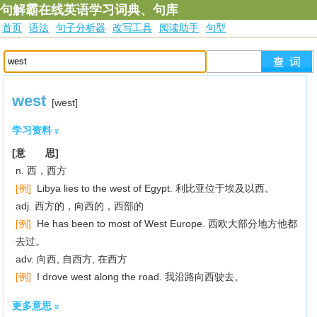
句解霸在线英语学习词典、句库
首页
语法
句子分析器
改写工具
阅读助手
句型
west
[west]
学习资料
[意 思]
n. 西，西方
[例]
Libya lies to the west of Egypt. 利比亚位于埃及以西。
adj. 西方的，向西的，西部的
[例]
He has been to most of West Europe. 西欧大部分地方他都
去过。
adv. 向西, 自西方, 在西方
[例]
I drove west along the road. 我沿路向西驶去。
更多意思