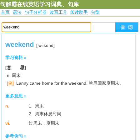
句解霸在线英语学习词典、句库
首页
语法
句子分析器
改写工具
阅读助手
句型
weekend
['wi:kend]
学习资料
[意 思]
n. 周末
[例]
Lanny came home for the weekend. 兰尼回家度周末。
更多意思
n.
1. 周末
2. 周末休息时间
vi.
过周末，度周末
参考例句