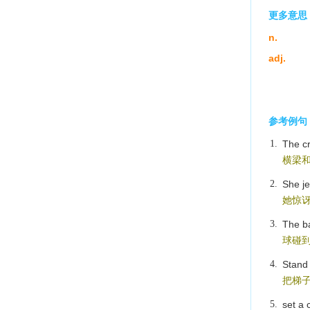
更多意思
n.
adj.
参考例句
1.
The cr
横梁
2.
She j
她惊
3.
The ba
球碰
4.
Stand 
把梯
5.
set a 