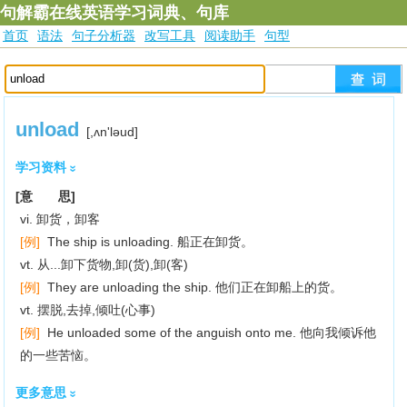
句解霸在线英语学习词典、句库
首页
语法
句子分析器
改写工具
阅读助手
句型
unload
[,ʌn'lәud]
学习资料
[意 思]
vi. 卸货，卸客
[例]
The ship is unloading. 船正在卸货。
vt. 从...卸下货物,卸(货),卸(客)
[例]
They are unloading the ship. 他们正在卸船上的货。
vt. 摆脱,去掉,倾吐(心事)
[例]
He unloaded some of the anguish onto me. 他向我倾诉他
的一些苦恼。
更多意思