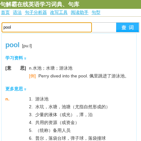
句解霸在线英语学习词典、句库
首页
语法
句子分析器
改写工具
阅读助手
句型
pool
[pu:l]
学习资料
[意 思]
n.水池；水塘；游泳池
[例]
Perry dived into the pool. 佩里跳进了游泳池。
更多意思
n.
1. 游泳池
2. 水坑，水塘，池塘（尤指自然形成的）
3. 少量的液体（或光），潭，泊
4. 共用的资源（或资金）
5. （统称）备用人员
6. 普尔，落袋台球，弹子球，落袋撞球