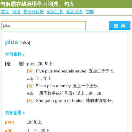
句解霸在线英语学习词典、句库
首页
语法
句子分析器
改写工具
阅读助手
句型
plus
[plʌs]
学习资料
[意 思]
prep. 加; 加上
[例]
Five plus two equals seven. 五加二等于七。
adj. 正，零上
[例]
5 is a plus quantity. 五是一个正数。
adj. （用于数字或符号后）以上，余，加
[例]
She got a grade of B plus. 她的成绩是B+。
更多意思
prep.
加; 加上
adj.
1. 正，零上