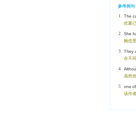
参考例句
1.
The ca
此案
2.
She ha
她也受
3.
They a
在不同
4.
Althou
虽然
5.
one of
该作