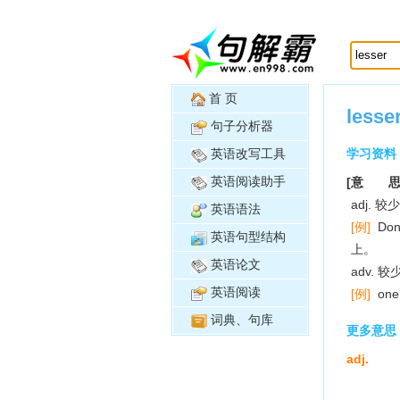
首 页
lesse
句子分析器
英语改写工具
学习资料
英语阅读助手
[意 思
adj.
英语语法
[例]
Don
英语句型结构
上。
英语论文
adv. 
英语阅读
[例]
one
词典、句库
更多意思
adj.