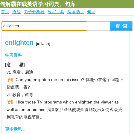
句解霸在线英语学习词典、句库
首页
语法
句子分析器
改写工具
阅读助手
句型
enlighten
[in'laitn]
学习资料
[意 思]
vt. 启发，启迪
[例]
Can you enlighten me on this issue? 你能否在这个问题上
指点我一番?
vt. 教育，教导
[例]
I like those TV programs which enlighten the viewer as
well as entertain him.我喜欢那些既使观众得到娱乐又使观众受
到教育的电视节目。
更多意思