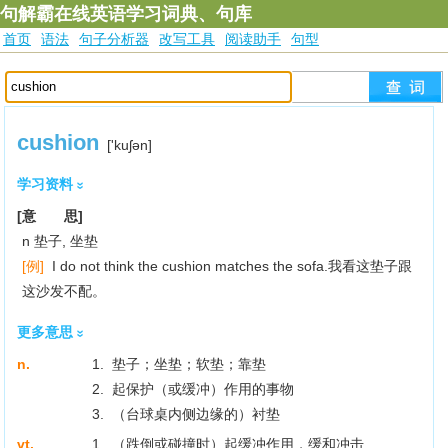
句解霸在线英语学习词典、句库
首页
语法
句子分析器
改写工具
阅读助手
句型
cushion
['kuʃәn]
学习资料
[意 思]
n 垫子, 坐垫
[例]
I do not think the cushion matches the sofa.我看这垫子跟
这沙发不配。
更多意思
n.
1. 垫子；坐垫；软垫；靠垫
2. 起保护（或缓冲）作用的事物
3. （台球桌内侧边缘的）衬垫
vt.
1. （跌倒或碰撞时）起缓冲作用，缓和冲击