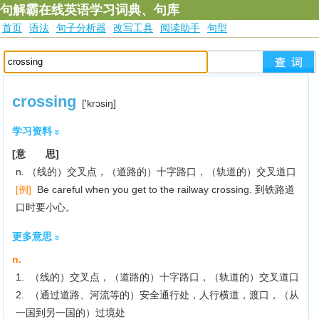
句解霸在线英语学习词典、句库
首页
语法
句子分析器
改写工具
阅读助手
句型
crossing
['krɔsiŋ]
学习资料
[意 思]
n. （线的）交叉点，（道路的）十字路口，（轨道的）交叉道口
[例]
Be careful when you get to the railway crossing. 到铁路道
口时要小心。
更多意思
n.
1. （线的）交叉点，（道路的）十字路口，（轨道的）交叉道口
2. （通过道路、河流等的）安全通行处，人行横道，渡口，（从
一国到另一国的）过境处