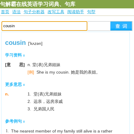
句解霸在线英语学习词典、句库
首页
语法
句子分析器
改写工具
阅读助手
句型
cousin
['kʌzәn]
学习资料
[意 思]
n. 堂(表)兄弟姐妹
[例]
She is my cousin. 她是我的表姐。
更多意思
n.
1. 堂(表)兄弟姐妹
2. 远亲，远房亲戚
3. 兄弟国人民
参考例句
1.
The nearest member of my family still alive is a rather