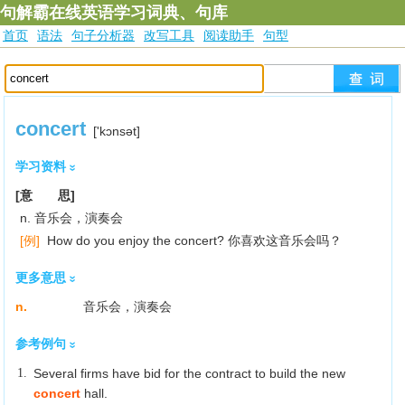
句解霸在线英语学习词典、句库
首页
语法
句子分析器
改写工具
阅读助手
句型
concert
['kɔnsәt]
学习资料
[意 思]
n. 音乐会，演奏会
[例]
How do you enjoy the concert? 你喜欢这音乐会吗？
更多意思
n.
音乐会，演奏会
参考例句
1.
Several firms have bid for the contract to build the new
concert
hall.