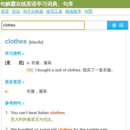
句解霸在线英语学习词典、句库
首页
语法
句子分析器
改写工具
阅读助手
句型
clothes
[klәuðz]
学习资料
[意 思]
n. 衣服，服装
[例]
I bought a suit of clothes. 我买了一套衣服。
更多意思
n.
衣服，服装
参考例句
1.
You can't beat Italian
clothes
.
意大利的服装无与伦比。
2.
We bundled up some old
clothes
for the jumble sale.