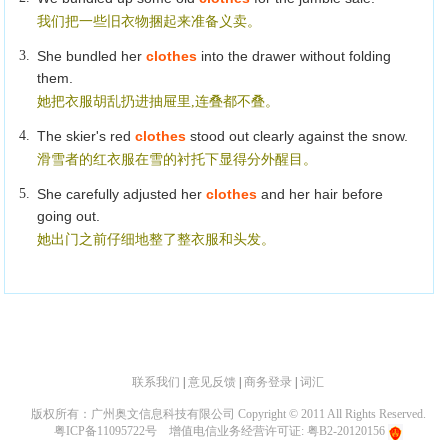
我们把一些旧衣物捆起来准备义卖。
3.
She bundled her
clothes
into the drawer without folding
them.
她把衣服胡乱扔进抽屉里,连叠都不叠。
4.
The skier's red
clothes
stood out clearly against the snow.
滑雪者的红衣服在雪的衬托下显得分外醒目。
5.
She carefully adjusted her
clothes
and her hair before
going out.
她出门之前仔细地整了整衣服和头发。
联系我们
|
意见反馈
|
商务登录
|
词汇
版权所有：广州奥文信息科技有限公司 Copyright © 2011 All Rights Reserved.
粤ICP备11095722号
增值电信业务经营许可证: 粤B2-20120156