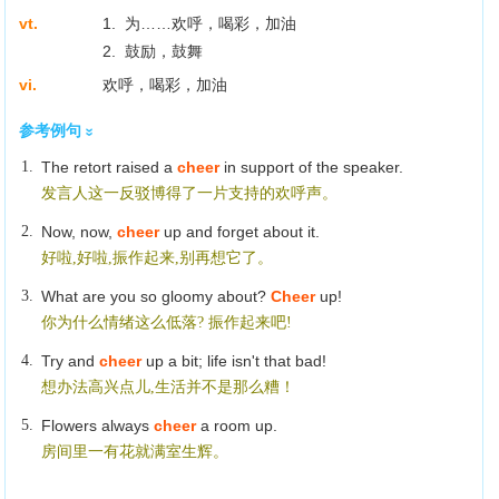
vt.
1. 为……欢呼，喝彩，加油
2. 鼓励，鼓舞
vi.
欢呼，喝彩，加油
参考例句
1.
The retort raised a
cheer
in support of the speaker.
发言人这一反驳博得了一片支持的欢呼声。
2.
Now, now,
cheer
up and forget about it.
好啦,好啦,振作起来,别再想它了。
3.
What are you so gloomy about?
Cheer
up!
你为什么情绪这么低落? 振作起来吧!
4.
Try and
cheer
up a bit; life isn't that bad!
想办法高兴点儿,生活并不是那么糟！
5.
Flowers always
cheer
a room up.
房间里一有花就满室生辉。