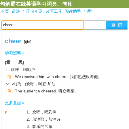
句解霸在线英语学习词典、句库
首页
语法
句子分析器
改写工具
阅读助手
句型
cheer
[tʃiә]
学习资料
[意 思]
n. 欢呼，喝彩声
[例]
We received him with cheers. 我们热烈欢迎他。
vt, vi (为...)欢呼，喝彩,加油
[例]
The audience cheered. 听众喝采。
更多意思
n.
1. 欢呼，喝彩声
2. 加油歌，加油诗
3. 欢乐的气氛