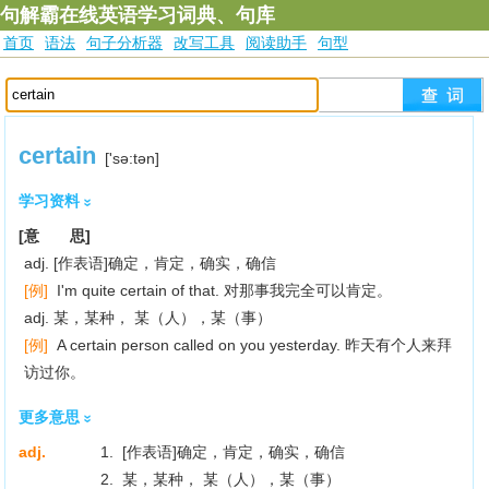
句解霸在线英语学习词典、句库
首页
语法
句子分析器
改写工具
阅读助手
句型
certain
['sә:tәn]
学习资料
[意 思]
adj. [作表语]确定，肯定，确实，确信
[例]
I'm quite certain of that. 对那事我完全可以肯定。
adj. 某，某种， 某（人），某（事）
[例]
A certain person called on you yesterday. 昨天有个人来拜
访过你。
更多意思
adj.
1. [作表语]确定，肯定，确实，确信
2. 某，某种， 某（人），某（事）