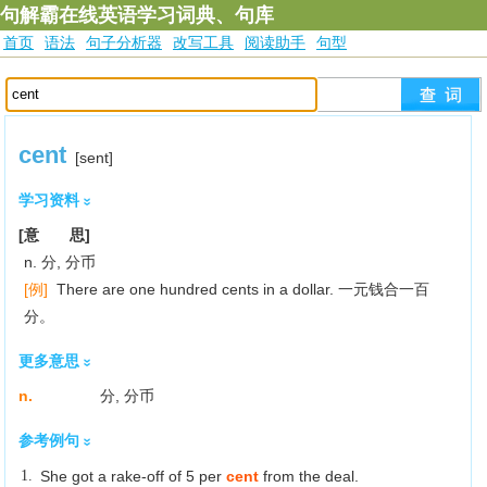
句解霸在线英语学习词典、句库
首页
语法
句子分析器
改写工具
阅读助手
句型
cent
[sent]
学习资料
[意 思]
n. 分, 分币
[例]
There are one hundred cents in a dollar. 一元钱合一百
分。
更多意思
n.
分, 分币
参考例句
1.
She got a rake-off of 5 per
cent
from the deal.