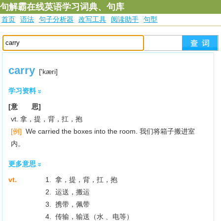
句解霸在线英语学习词典、句库
首页
语法
句子分析器
改写工具
阅读助手
句型
carry
['kæri]
学习资料
[意 思]
vt. 拿，提，背，扛，抱
[例]
We carried the boxes into the room. 我们将箱子搬进室
内。
更多意思
vt.
1. 拿，提，背，扛，抱
2. 运送，搬运
3. 携带，佩带
4. 传输，输送（水﹑ 电等）