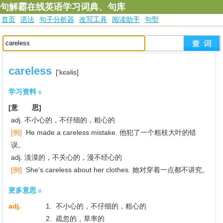
句解霸在线英语学习词典、句库
首页
语法
句子分析器
改写工具
阅读助手
句型
careless
['kєәlis]
学习资料
[意 思]
adj. 不小心的，不仔细的，粗心的
[例]
He made a careless mistake. 他犯了一个粗枝大叶的错
误。
adj. 淡漠的，不关心的，漫不经心的
[例]
She's careless about her clothes. 她对穿着一点都不讲究。
更多意思
adj.
1. 不小心的，不仔细的，粗心的
2. 疏忽的，草率的