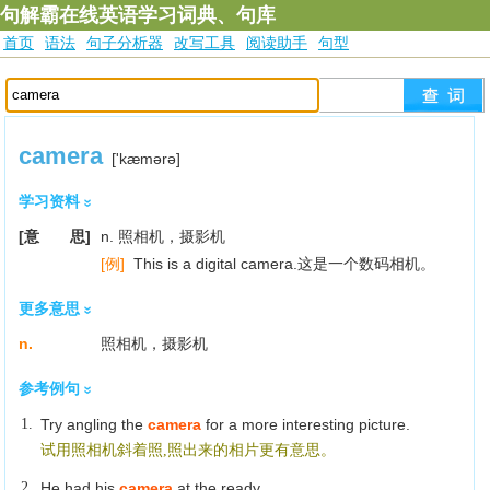
句解霸在线英语学习词典、句库
首页
语法
句子分析器
改写工具
阅读助手
句型
camera
['kæmәrә]
学习资料
[意 思]
n. 照相机，摄影机
[例]
This is a digital camera.这是一个数码相机。
更多意思
n.
照相机，摄影机
参考例句
1.
Try angling the
camera
for a more interesting picture.
试用照相机斜着照,照出来的相片更有意思。
2.
He had his
camera
at the ready.