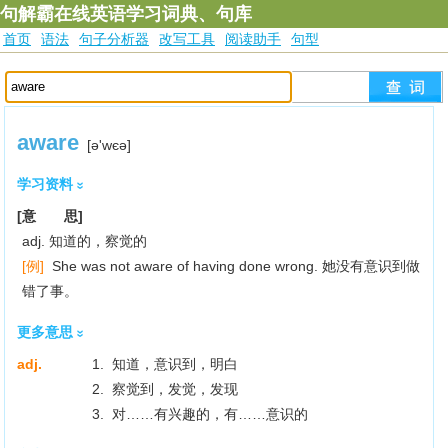
句解霸在线英语学习词典、句库
首页
语法
句子分析器
改写工具
阅读助手
句型
aware
[ә'wєә]
学习资料
[意 思]
adj. 知道的，察觉的
[例]
She was not aware of having done wrong. 她没有意识到做
错了事。
更多意思
adj.
1. 知道，意识到，明白
2. 察觉到，发觉，发现
3. 对……有兴趣的，有……意识的