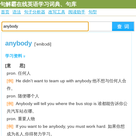
句解霸在线英语学习词典、句库
首页
语法
句子分析器
改写工具
阅读助手
句型
anybody
['enibɔdi]
学习资料
[意 思]
pron. 任何人
[例]
He didn't want to team up with anybody.他不想与任何人合
作。
pron. 随便哪个人
[例]
Anybody will tell you where the bus stop is.谁都能告诉你公
共汽车站在哪。
pron. 重要人物
[例]
If you want to be anybody, you must work hard. 如果你想
成为名人,你得努力学习。