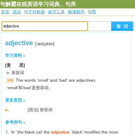
句解霸在线英语学习词典、句库
首页
语法
句子分析器
改写工具
阅读助手
句型
adjective
['ædʒiktiv]
学习资料
[意 思]
n. 形容词
[例]
The words ‘small' and ‘bad' are adjectives.
‘small’和‘bad’是形容词。
更多意思
n.
[语法] 形容词
参考例句
1.
In `the black cat' the
adjective
`black' modifies the noun