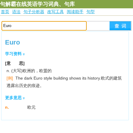
句解霸在线英语学习词典、句库
首页
语法
句子分析器
改写工具
阅读助手
句型
Euro
学习资料
[意 思]
n. (大写)欧洲的，欧盟的
[例]
The dark Euro style building shows its history.欧式的建筑
透露出历史的痕迹。
更多意思
n.
欧元