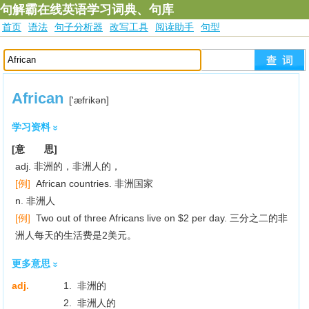
句解霸在线英语学习词典、句库
首页
语法
句子分析器
改写工具
阅读助手
句型
African
['æfrikәn]
学习资料
[意 思]
adj. 非洲的，非洲人的，
[例]
African countries. 非洲国家
n. 非洲人
[例]
Two out of three Africans live on $2 per day. 三分之二的非
洲人每天的生活费是2美元。
更多意思
adj.
1. 非洲的
2. 非洲人的